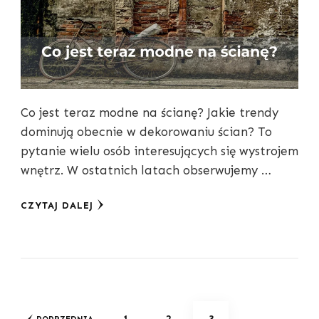
Co jest teraz modne na ścianę? Jakie trendy
dominują obecnie w dekorowaniu ścian? To
pytanie wielu osób interesujących się wystrojem
wnętrz. W ostatnich latach obserwujemy …
CZYTAJ DALEJ
Stronicowanie
STRONA
STRONA
STRONA
1
2
3
POPRZEDNIA