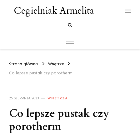
Cegielniak Armelita
Strona główna
Wnętrza
Co lepsze pustak czy porotherm
25 SIERPNIA 2023
WNĘTRZA
Co lepsze pustak czy
porotherm