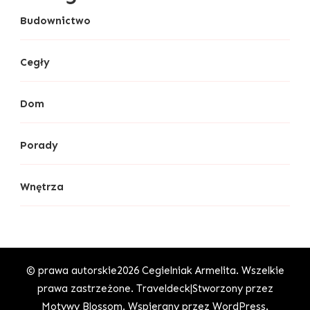
Budownictwo
Cegły
Dom
Porady
Wnętrza
© prawa autorskie2026
Cegielniak Armelita
. Wszelkie
prawa zastrzeżone.
Traveldeck|Stworzony przez
Motywy Blossom
. Wspierany przez
WordPress
.